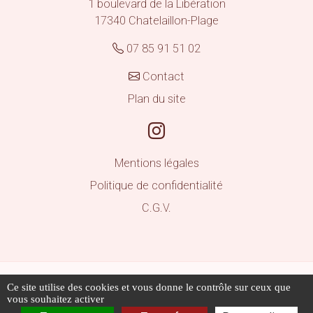
1 boulevard de la Libération
17340
Chatelaillon-Plage
07 85 91 51 02
Contact
Plan du site
Mentions légales
Politique de confidentialité
C.G.V.
© 2026 AERIALGROUP - Tous droits réservés
Ce site utilise des cookies et vous donne le contrôle sur ceux que
Les photos sont des propriétés intellectuelles, toute
vous souhaitez activer
reproduction est interdite.