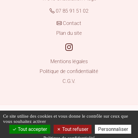
07 85 91 51 02
Contact
Plan du site
Mentions légales
Politique de confidentialité
C.G.V.
© 2026 AERIALGROUP - Tous droits réservés
Ce site utilise des cookies et vous donne le contrôle sur ceux que
Les photos sont des propriétés intellectuelles, toute
vous souhaitez activer
reproduction est interdite.
Tout accepter
Tout refuser
Personnaliser