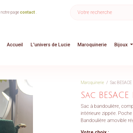
-commerce
Rechercher un produit ou un
 notre page
contact
.
Accueil
L'univers de Lucie
Maroquinerie
Bijoux
Maroquinerie
Sac BESACE
Sac BESACE
Sac à bandoulière, comp
intérieure zippée. Poche
Bandoulière amovible ré
Votre choix :