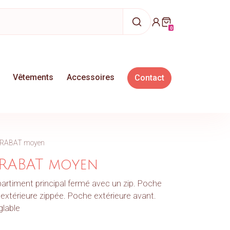
 contenu
articles dans votre pani
0
Vêtements
Accessoires
Contact
 RABAT moyen
 RABAT moyen
artiment principal fermé avec un zip. Poche
 extérieure zippée. Poche extérieure avant.
glable