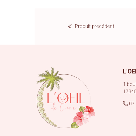
Produit précédent
L'OE
1 boul
1734
07 